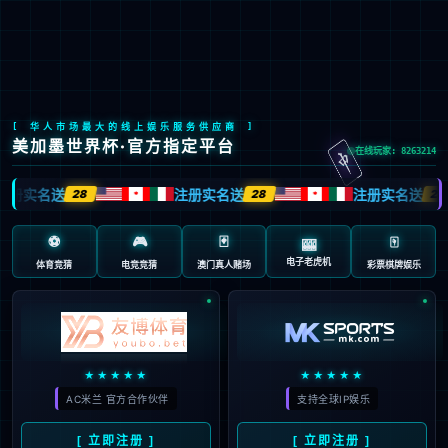
中
在研产品
首页
>
创新发展
>
在研产品
管线
必一运动生物坚持创新，形成10余种适应症的疫苗管线，展现强大
竞争力
全球创新疫苗
中国首创疫苗
临床前候选疫苗